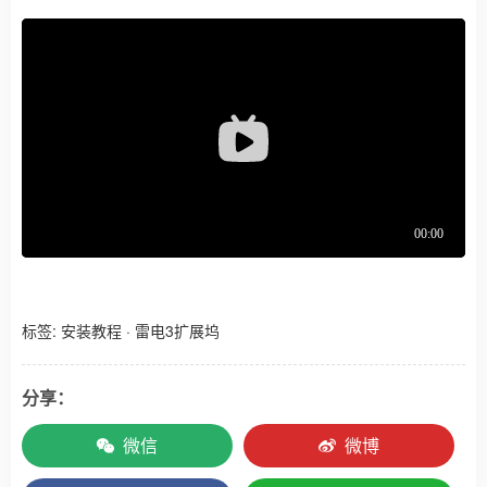
标签:
安装教程
·
雷电3扩展坞
分享：
微信
微博