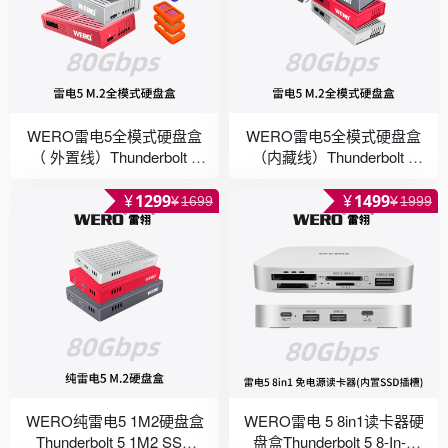
WERO雷电5全模式硬盘盒
WERO雷电5全模式硬盘盒
（ 外置线）Thunderbolt 5
（内藏线）Thunderbolt 5
Full-Mode SSD
Full-Mode SSD Enclosure
Enclosure（External
(Built-In Cable)
¥
1299
¥
1499
¥
1699
¥
1999
Cable）
WERO纯雷电5 1M2硬盘盒
WERO雷电 5 8in1读卡器硬
Thunderbolt 5 1M2 SSD
盘盒Thunderbolt 5 8-In-1