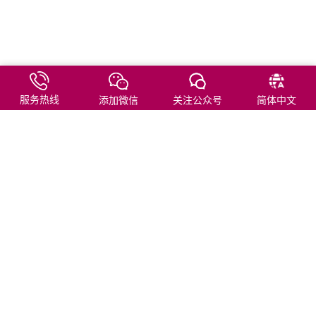
服务热线
添加微信
关注公众号
简体中文
友情链接
aibit共享存储官网
WERO雷翎外设店
京东旗舰店
京东自营店
天猫旗舰店