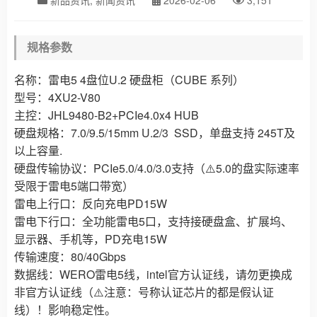
新品资讯
,
新闻资讯
2026-02-06
3,151
规格参数
名称：雷电5 4盘位U.2 硬盘柜（CUBE 系列）
型号：4XU2-V80
主控：JHL9480-B2+PCIe4.0x4 HUB
硬盘规格：7.0/9.5/15mm U.2/3 SSD，单盘支持 245T及
以上容量.
硬盘传输协议：PCIe5.0/4.0/3.0支持（⚠️5.0的盘实际速率
受限于雷电5端口带宽）
雷电上行口：反向充电PD15W
雷电下行口：全功能雷电5口，支持接硬盘盒、扩展坞、
显示器、手机等，PD充电15W
传输速度：80/40Gbps
数据线：WERO雷电5线，intel官方认证线，请勿更换成
非官方认证线（⚠️注意：号称认证芯片的都是假认证
线）！影响稳定性。