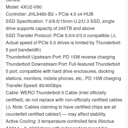
Model: 4XU2-V80
Controller: JHL9480-B2 + PCIe 4.0 x4 HUB
SSD Specification: 7.0/9.5/15mm U.2/U.3 SSD, single
drive supports capacity of 245TB and above
SSD Transfer Protocol: PCIe 5.0/4.0/3.0 compatible (⚠️
Actual speed of PCIe 5.0 drives is limited by Thunderbolt
5 port bandwidth)
Thunderbolt Upstream Port: PD 15W reverse charging
Thunderbolt Downstream Port: Full-featured Thunderbolt
5 port, compatible with hard drive enclosures, docking
stations, monitors, mobile phones, etc., PD 15W charging
Transfer Speed: 80/40Gbps
Cable: WERO Thunderbolt 5 Cable (Intel officially
certified), do not replace with non-officially certified cables
(⚠️ Note: Cables claiming to have certified chips are all
counterfeit certified cables!) — may affect stability.
Active Cooling: 3 temperature-controlled fans (Noctua