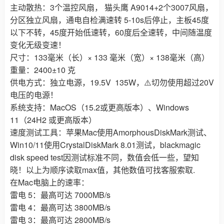
主动散热：3个温控风扇， 猫头鹰 A9014+2个3007风扇，
分区独立风扇，通电自检满速转 5-10s后停止，主板45度
以下不转，45度开始低速转，60度后全速转，中间随温度
变化无级变速！
尺寸：133毫米（长）× 133 毫米（宽）× 138毫米（高）
重量：2400±10 克
供电方式：独立电源，19.5V 135W，⚠️切勿使用超过20V
电压的电源！
系统支持：MacOS（15.2或更高版本）、Windows
11（24H2 或更高版本）
速度测试工具：苹果Mac使用AmorphousDiskMark测试、
Win10/11使用CrystalDiskMark 8.01测试，blackmagic
disk speed test因测试标准不同，数值会低一些，望知
晓！以上为顺序读取max值，其他数值可找客服索取.
在Mac电脑上的速率：
雷电 5：最高可达 7000MB/s
雷电 4：最高可达 3800MB/s
雷电 3：最高可达 2800MB/s