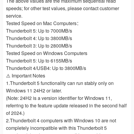
The above values are the maximum sequential read
speeds; for other test values, please contact customer
service.
Tested Speed on Mac Computers：
Thunderbolt 5: Up to 7000MB/s
Thunderbolt 4: Up to 3800MB/s
Thunderbolt 3: Up to 2800MB/s
Tested Speed on Windows Computers
Thunderbolt 5: Up to 6155MB/s
Thunderbolt 4/USB4: Up to 3800MB/s
⚠️ Important Notes
1.Thunderbolt 5 functionality can run stably only on
Windows 11 24H2 or later.
(Note: 24H2 is a version identifier for Windows 11,
referring to the feature update released in the second half
of 2024.)
2.Thunderbolt 4 computers with Windows 10 are not
completely incompatible with this Thunderbolt 5