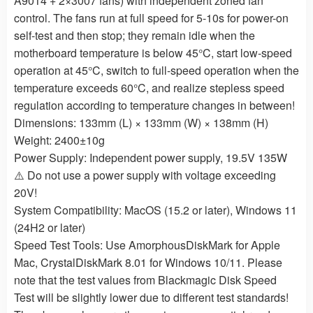
A9014 + 2×3007 fans) with independent zoned fan
control. The fans run at full speed for 5-10s for power-on
self-test and then stop; they remain idle when the
motherboard temperature is below 45°C, start low-speed
operation at 45°C, switch to full-speed operation when the
temperature exceeds 60°C, and realize stepless speed
regulation according to temperature changes in between!
Dimensions: 133mm (L) × 133mm (W) × 138mm (H)
Weight: 2400±10g
Power Supply: Independent power supply, 19.5V 135W
⚠️ Do not use a power supply with voltage exceeding
20V!
System Compatibility: MacOS (15.2 or later), Windows 11
(24H2 or later)
Speed Test Tools: Use AmorphousDiskMark for Apple
Mac, CrystalDiskMark 8.01 for Windows 10/11. Please
note that the test values from Blackmagic Disk Speed
Test will be slightly lower due to different test standards!