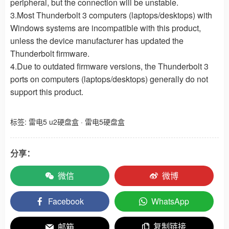
peripheral, but the connection will be unstable.
3.Most Thunderbolt 3 computers (laptops/desktops) with
Windows systems are incompatible with this product,
unless the device manufacturer has updated the
Thunderbolt firmware.
4.Due to outdated firmware versions, the Thunderbolt 3
ports on computers (laptops/desktops) generally do not
support this product.
标签:
雷电5 u2硬盘盒
·
雷电5硬盘盒
分享：
微信
微博
Facebook
WhatsApp
复制链接
邮箱