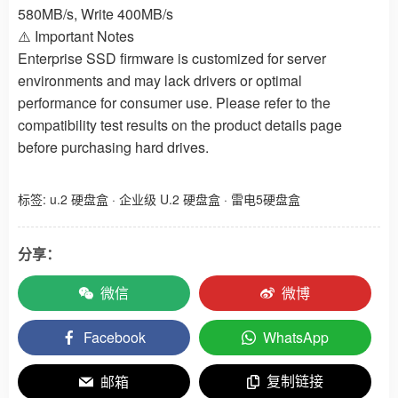
580MB/s, Write 400MB/s
⚠️ Important Notes
Enterprise SSD firmware is customized for server
environments and may lack drivers or optimal
performance for consumer use. Please refer to the
compatibility test results on the product details page
before purchasing hard drives.
标签:
u.2 硬盘盒
·
企业级 U.2 硬盘盒
·
雷电5硬盘盒
分享：
微信
微博
Facebook
WhatsApp
复制链接
邮箱