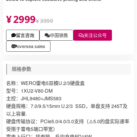
¥
2999
¥
3999
留言咨询
中国销售
关注公众号
oversea sales
规格参数
名称：WERO雷电5双模U.2/3硬盘盒
型号：1XU2-V80-DM
主控：JHL9480+JMS583
硬盘规格：7.0/9.5/15mm U.2/3 SSD，单盘支持 245T及
以上容量.
硬盘传输协议：PCIe5.0/4.0/3.0支持（⚠️5.0的盘实际速率
受限于雷电5端口带宽）
雷电上行口：接电脑，反向充电PD15W