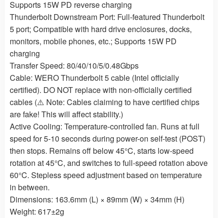
Supports 15W PD reverse charging
Thunderbolt Downstream Port: Full-featured Thunderbolt
5 port; Compatible with hard drive enclosures, docks,
monitors, mobile phones, etc.; Supports 15W PD
charging
Transfer Speed: 80/40/10/5/0.48Gbps
Cable: WERO Thunderbolt 5 cable (Intel officially
certified). DO NOT replace with non-officially certified
cables (⚠️ Note: Cables claiming to have certified chips
are fake! This will affect stability.)
Active Cooling: Temperature-controlled fan. Runs at full
speed for 5-10 seconds during power-on self-test (POST)
then stops. Remains off below 45°C, starts low-speed
rotation at 45°C, and switches to full-speed rotation above
60°C. Stepless speed adjustment based on temperature
in between.
Dimensions: 163.6mm (L) × 89mm (W) × 34mm (H)
Weight: 617±2g