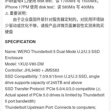
iPad雷电4 口使用 disk test：读 1700M/s 写 1500M/s；
iPhone 17PM 使用 disk test：读 580M/s 写 400M/s
⚠️ 重要说明：
由于企业盘固件是针对服务器定制的，对民用环境缺
少驱动或优化不够，请按产品详情页面兼容性实测来购买
硬盘
SPECIFICATION
Name: WERO Thunderbolt 5 Dual-Mode U.2/U.3 SSD
Enclosure
Model: 1XU2-V80-DM
Controller: JHL9480 + JMS583
SSD Compatibility: 7.0/9.5/15mm U.2/U.3 SSD, single
drive supports capacity of 245TB and above
SSD Transfer Protocol: PCIe 5.0/4.0/3.0 compatible (⚠️
Actual speed of PCIe 5.0 drives is limited by Thunderbolt
5 port bandwidth)
Thunderbolt Upstream Port: Connects to computers;