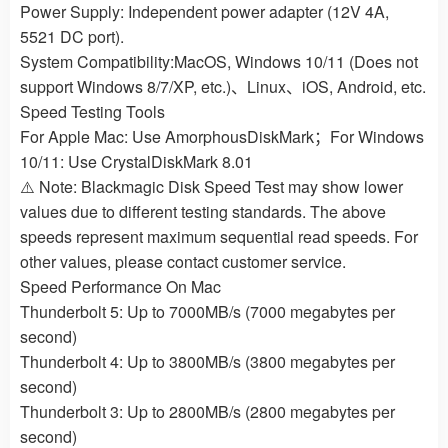
Power Supply: Independent power adapter (12V 4A,
5521 DC port).
System Compatibility:MacOS, Windows 10/11 (Does not
support Windows 8/7/XP, etc.)、Linux、iOS, Android, etc.
Speed Testing Tools
For Apple Mac: Use AmorphousDiskMark；For Windows
10/11: Use CrystalDiskMark 8.01
⚠️ Note: Blackmagic Disk Speed Test may show lower
values due to different testing standards. The above
speeds represent maximum sequential read speeds. For
other values, please contact customer service.
Speed Performance On Mac
Thunderbolt 5: Up to 7000MB/s (7000 megabytes per
second)
Thunderbolt 4: Up to 3800MB/s (3800 megabytes per
second)
Thunderbolt 3: Up to 2800MB/s (2800 megabytes per
second)