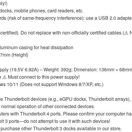
ly!)
docks, mobile phones, card readers, etc.
ds (risk of same-frequency interference); use a USB 2.0 adapte
ertified). Do not replace with non-officially certified cables (⚠️ 
aluminum casing for heat dissipation
17mm (Height)
ly (19.5V 6.92A) – Weight: 392g; Dimension: 136mm × 68mm ×
 ⚠️ Must connect to this power supply!
s 10/11 (Does not support Windows 8/7/XP, etc.)
Thunderbolt devices (e.g., eGPU docks, Thunderbolt arrays), p
e normal operation of other connected devices.
ters with Thunderbolt 4 ports. Please confirm your computer has 
t 3 ports—do not attempt to use it with such devices!
urchase other Thunderbolt 3 docks available in our store.