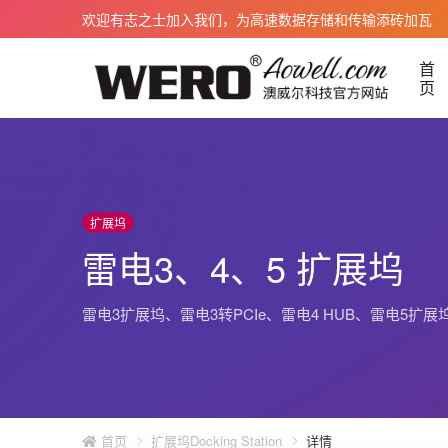
欢迎有志之士加入我们，为高速数据存储和传输添砖加瓦
首
页
雷电 3 扩展坞
雷电3数据线
扩展坞
雷电 4 扩展坞
雷电4数据线
雷电3、4、5 扩展坞
雷电 5 扩展坞
雷电5数据线
雷电 3 转Pcie
雷电光纤AOC
雷电3扩展坞、雷电3转PCIe、雷电4 HUB、雷电5扩
雷电 5 转PCIe
雷电5 TPE 
雷电 5 显卡坞 eGPU
雷电 5 编织 
免电源扩展坞
雷电 5 编织 
雷电 5 TPE
首页
扩展坞Docking Station
详情