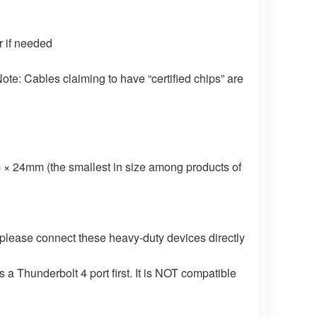
r if needed
Note: Cables claiming to have “certified chips” are
 24mm (the smallest in size among products of
lease connect these heavy-duty devices directly
a Thunderbolt 4 port first. It is NOT compatible