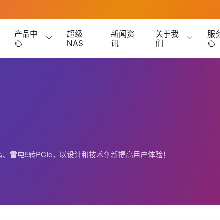
产品中
超级
新闻资
关于我
服
心
NAS
讯
们
心
雷电3硬盘盒
雷电 3 
USB4硬盘盒
雷电 5 
雷电5硬盘盒
M.2硬盘盒
展坞、雷电5转PCIe，以设计和技术创新提高用户体验！
被动式数据线
Oculink硬盘盒
被动式数据线-黑色
U.2硬盘盒
被动式数据线-白色
E1.S 硬盘盒
 主动式数据线
E3.S 硬盘盒