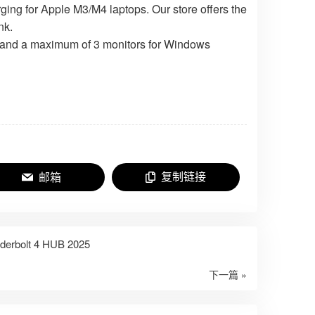
ng for Apple M3/M4 laptops. Our store offers the
nk.
, and a maximum of 3 monitors for Windows
复制链接
邮箱
rbolt 4 HUB 2025
下一篇 »