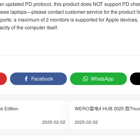
 updated PD protocol, this product does NOT support PD chargi
se laptops—please contact customer service for the product li
orts: a maximum of 2 monitors is supported for Apple devices
city of the computer itself.
Facebook
WhatsApp
Edition
WERO雷电4 HUB 2025 款Thunde
2025-02-02
2025-02-02