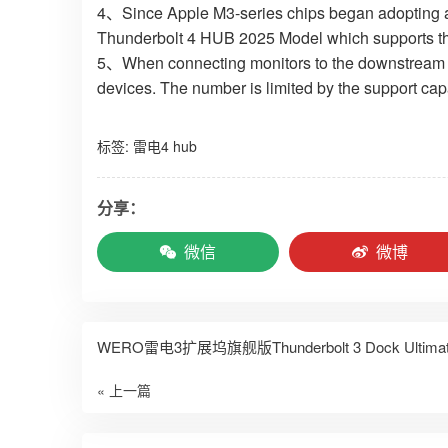
4、Since Apple M3-series chips began adopting an
Thunderbolt 4 HUB 2025 Model which supports the
5、When connecting monitors to the downstream p
devices. The number is limited by the support capa
标签:
雷电4 hub
分享：
微信
微博
WERO雷电3扩展坞旗舰版Thunderbolt 3 Dock Ultimate 
« 上一篇