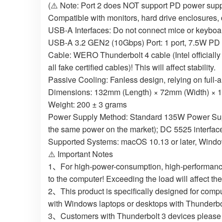
(⚠️ Note: Port 2 does NOT support PD power supp
Compatible with monitors, hard drive enclosures, 
USB-A Interfaces: Do not connect mice or keyboar
USB-A 3.2 GEN2 (10Gbps) Port: 1 port, 7.5W PD
Cable: WERO Thunderbolt 4 cable (Intel officially c
all fake certified cables)! This will affect stability.
Passive Cooling: Fanless design, relying on full-
Dimensions: 132mm (Length) × 72mm (Width) × 
Weight: 200 ± 3 grams
Power Supply Method: Standard 135W Power Supp
the same power on the market); DC 5525 interface
Supported Systems: macOS 10.13 or later, Window
⚠️ Important Notes
1、For high-power-consumption, high-performance 
to the computer! Exceeding the load will affect th
2、This product is specifically designed for compu
with Windows laptops or desktops with Thunderbol
3、Customers with Thunderbolt 3 devices please p