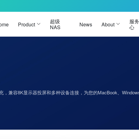
超级
服
ome
Product
News
About
NAS
心
雷电3硬盘盒
雷电 3 
USB4硬盘盒
雷电 5 
雷电5硬盘盒
D快充，兼容8K显示器投屏和多种设备连接，为您的MacBook、Wi
M.2硬盘盒
被动式数据线
Oculink硬盘盒
被动式数据线-黑色
U.2硬盘盒
被动式数据线-白色
E1.S 硬盘盒
 主动式数据线
E3.S 硬盘盒