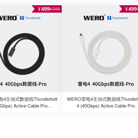
¥
499
¥
499
¥
599
4主动式数据线Thunderbolt
WERO雷电4主动式数据线Thunderb
0Gbps) Active Cable Pro
4 (40Gbps) Active Cable Pro
1.5M/2.0M-Black
1.5M/2.0M-White