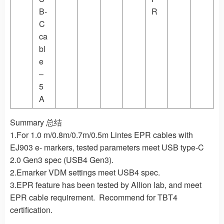
B-
R
C
ca
bl
e
–
5
A
Summary 总结
1.For 1.0 m/0.8m/0.7m/0.5m Lintes EPR cables with
EJ903 e- markers, tested parameters meet USB type-C
2.0 Gen3 spec (USB4 Gen3).
2.Emarker VDM settings meet USB4 spec.
3.EPR feature has been tested by Allion lab, and meet
EPR cable requirement. Recommend for TBT4
certification.