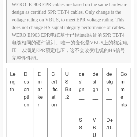
WERO EJ903 EPR cables are based on the same hardware
design as certified SPR TBT4 cables. Only change is the
voltage rating on VBUS, to meet EPR voltage rating. This
does not change HS signal integrity performance of cables.
WERO EJ903 EPR电缆基于已经intel认证的SPR TBT4
电缆相同的硬件设计。唯一的变化是VBUS上的额定电
压，以满足EPR额定电压，这不会改变电缆的HS信号
完整性性能。
Le
D
E
C
U
de
de
de
Co
ng
es
m
ert
S
si
si
sig
m
th
cri
ar
ific
B3
gn
gn
n
m
pti
ke
ati
.2
__
__
__
e
on
r
on
__
__
__
nts
__
__
__
S
V
D+
S
B
/D-
U