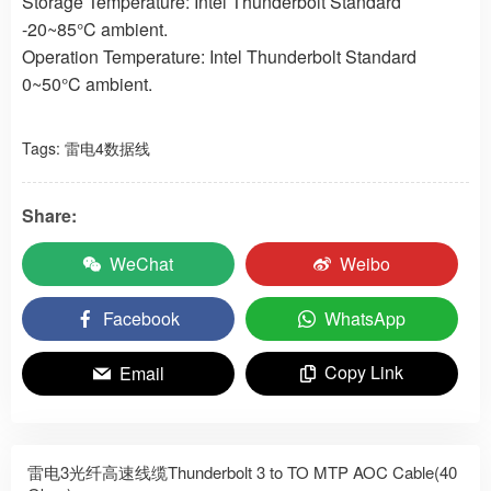
Storage Temperature: Intel Thunderbolt Standard
-20~85°C ambient.
Operation Temperature: Intel Thunderbolt Standard
0~50°C ambient.
Tags:
雷电4数据线
Share:
WeChat
Weibo
Facebook
WhatsApp
Copy Link
Email
雷电3光纤高速线缆Thunderbolt 3 to TO MTP AOC Cable(40