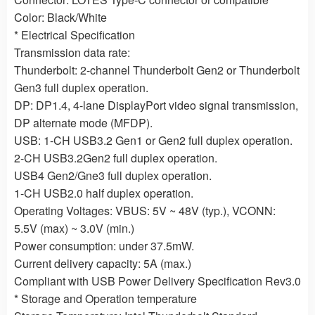
Color: Black/White
* Electrical Specification
Transmission data rate:
Thunderbolt: 2-channel Thunderbolt Gen2 or Thunderbolt
Gen3 full duplex operation.
DP: DP1.4, 4-lane DisplayPort video signal transmission,
DP alternate mode (MFDP).
USB: 1-CH USB3.2 Gen1 or Gen2 full duplex operation.
2-CH USB3.2Gen2 full duplex operation.
USB4 Gen2/Gne3 full duplex operation.
1-CH USB2.0 half duplex operation.
Operating Voltages: VBUS: 5V ~ 48V (typ.), VCONN:
5.5V (max) ~ 3.0V (min.)
Power consumption: under 37.5mW.
Current delivery capacity: 5A (max.)
Compliant with USB Power Delivery Specification Rev3.0
* Storage and Operation temperature