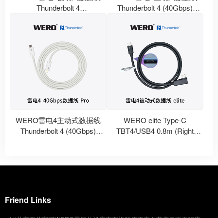
Thunderbolt 4
Thunderbolt 4 (40Gbps)
(40Gbps)Passive Cable Pro
Active Cable Pro 1.5M/2.0M-
0.5/0.7/0.8/1.0M-Black-Pro
Black
WERO雷电4主动式数据线
WERO elite Type-C
Thunderbolt 4 (40Gbps)
TBT4/USB4 0.8m (Right
Active Cable Pro 1.5M/2.0M-
Angle) EPR Passive Cable
White
with EJ903 E-marker
Friend Links