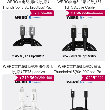
WERO雷电5被动式数据线
WERO雷电5 主动式数据线
Thunderbolt5(80/120Gbps)Passive
TBT5 Active Cable
Cable 1.2M TPE Black
¥
339
¥
169-299
¥
499
¥
219-399
WERO雷电5被动式编织金属头
WERO雷电5被动式数据线
数据线TBT5 passive
Thunderbolt5(80/120Gbps)Passive
0.5/0.8/1.0M EPR Braid + AL
Cable 0.5/0.7/0.8/1.0M-Black-
¥
219-369
¥
219
¥
299-499
¥
299
housing Black Cable
elite