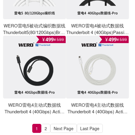
WERO雷电5被动式编织数据线
WERO雷电4被动式数据线
Thunderbolt5(80/120Gbps)Braided
Thunderbolt 4 (40Gbps)Passive
Passive Cable 0.5/0.7/0.8/1.0M-
Cable Pro 0.5/0.7/0.8/1.0M-
¥
499
¥
499
¥
599
¥
599
Black-elite
Black-Pro
WERO雷电4主动式数据线
WERO雷电4主动式数据线
Thunderbolt 4 (40Gbps) Active
Thunderbolt 4 (40Gbps) Active
Cable Pro 1.5M/2.0M-Black
Cable Pro 1.5M/2.0M-White
1
2
Next Page
Last Page