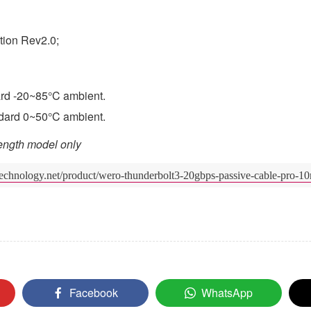
tion Rev2.0;
ard -20~85°C ambient.
ndard 0~50°C ambient.
length model only
technology.net/product/wero-thunderbolt3-20gbps-passive-cable-pro-
Facebook
WhatsApp