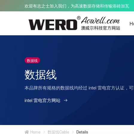
欢迎有志之士加入我们，为高速数据存储和传输添砖加瓦
H
雷电 3 扩展坞
雷电3数据线
数据线
数据线
雷电 4 扩展坞
雷电4数据线
雷电 5 扩展坞
雷电5数据线
本品牌所有规格的数据线均经过 intel 雷电官方认证，可以
雷电 3 转Pcie
雷电光纤AOC
雷电 5 转PCIe
雷电5 TPE 
intel 雷电官方网站
雷电 5 显卡坞 eGPU
雷电 5 编织 
免电源扩展坞
雷电 5 编织 
雷电 5 TPE
Home
数据线Cable
Details