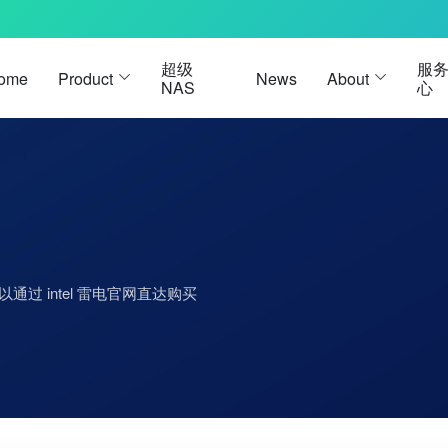
超级
服
ome
Product
News
About
NAS
心
雷电3硬盘盒
雷电 3 
USB4硬盘盒
雷电 5 
雷电5硬盘盒
通过 intel 雷电官网直达购买
M.2硬盘盒
被动式数据线
Oculink硬盘盒
被动式数据线-黑色
U.2硬盘盒
被动式数据线-白色
E1.S 硬盘盒
 主动式数据线
E3.S 硬盘盒