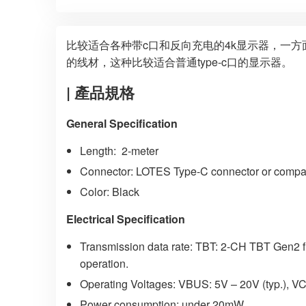
比较适合各种带c口和反向充电的4k显示器，一方
的线材，这种比较适合普通type-c口的显示器。
| 產品規格
General Specification
Length: 2-meter
Connector: LOTES Type-C connector or compa
Color: Black
Electrical Specification
Transmission data rate: TBT: 2-CH TBT Gen2 f
operation.
Operating Voltages: VBUS: 5V – 20V (typ.), V
Power consumption: under 20mW.