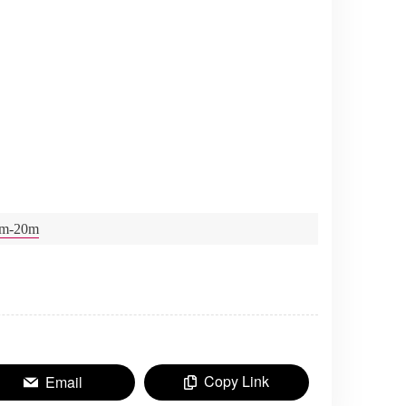
10m-20m
Copy Link
Email