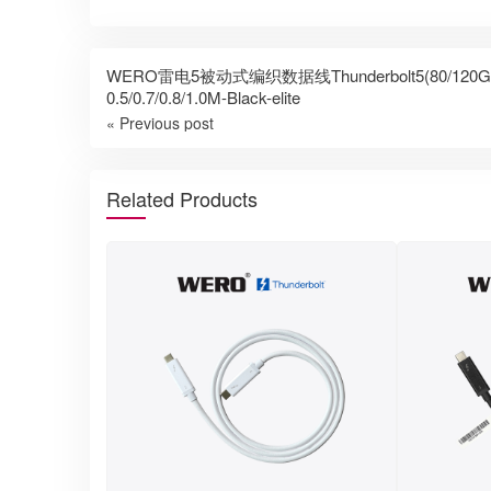
WERO雷电5被动式编织数据线Thunderbolt5(80/120Gbps)
0.5/0.7/0.8/1.0M-Black-elite
« Previous post
Related Products