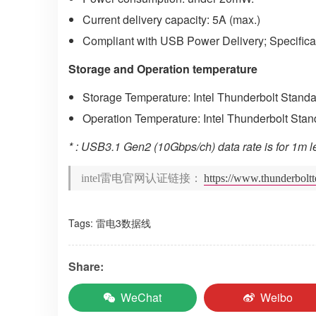
Current delivery capacity: 5A (max.)
Compliant with USB Power Delivery; Specifica
Storage and Operation temperature
Storage Temperature: Intel Thunderbolt Stand
Operation Temperature: Intel Thunderbolt Sta
* : USB3.1 Gen2 (10Gbps/ch) data rate is for 1m 
intel雷电官网认证链接：
https://www.thunderbolt
Tags:
雷电3数据线
Share:
WeChat
Weibo