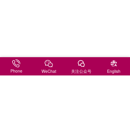
Phone
WeChat
关注公众号
English
Friend Links
aibit共享存储官网
WERO雷翎外设店
京东旗舰店
京东自营店
天猫旗舰店
澳威尔科技官网