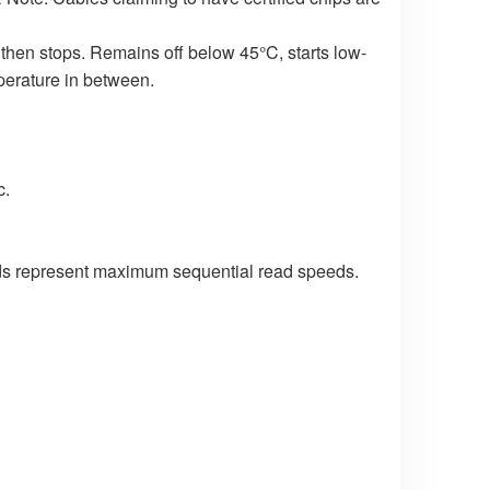
 then stops. Remains off below 45°C, starts low-
perature in between.
c.
eds represent maximum sequential read speeds.