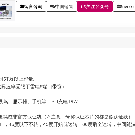
留言咨询
中国销售
关注公众号
overse
 245T及以上容量.
.0的盘实际速率受限于雷电5端口带宽）
坞、显示器、手机等，PD充电15W
请勿更换成非官方认证线（⚠️注意：号称认证芯片的都是假认证线
停止，45度以下不转，45度开始低速转，60度后全速转，中间