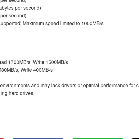
bytes per second)
 per second)
pported; Maximum speed limited to 1000MB/s
 Read 1700MB/s, Write 1500MB/s
 580MB/s, Write 400MB/s
environments and may lack drivers or optimal performance for co
ing hard drives.