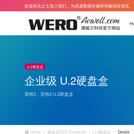
欢迎有志之士加入我们，为高速数据存储和传输添砖加瓦
H
雷电 3 扩展坞
雷电3数据线
U.2硬盘盒
雷电 4 扩展坞
雷电4数据线
企业级 U.2硬盘盒
雷电 5 扩展坞
雷电5数据线
雷电 3 转Pcie
雷电光纤AOC
雷电3，雷电5 U.2硬盘盒
雷电 5 转PCIe
雷电5 TPE 
雷电 5 显卡坞 eGPU
雷电 5 编织 
免电源扩展坞
雷电 5 编织 
雷电 5 TPE
Home
硬盘盒SSD Enclosure
U.2硬盘盒
Details