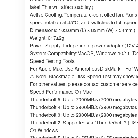
fake! This will affect stability.)
Active Cooling: Temperature-controlled fan. Runs 
speed rotation at 45°C, and switches to full-spe
Dimensions: 163.6mm (L) × 89mm (W) × 34mm (
Weight: 617±2g
Power Supply: Independent power adapter (12V 4
System Compatibility:MacOS, Windows 10/11 (Doe
Speed Testing Tools
For Apple Mac: Use AmorphousDiskMark；For Wi
⚠️ Note: Blackmagic Disk Speed Test may show lo
For other values, please contact customer service
Speed Performance On Mac
Thunderbolt 5: Up to 7000MB/s (7000 megabytes
Thunderbolt 4: Up to 3800MB/s (3800 megabytes
Thunderbolt 3: Up to 2800MB/s (2800 megabytes
Thunderbolt 2: Supported via “Thunderbolt 3 (US
On Windows
Thunderbolt 5: Up to 6155MB/s (6155 megabytes