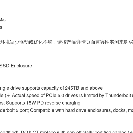
M/s；
s
境缺少驱动或优化不够，请按产品详情页面兼容性实测来购买
 SSD Enclosure
ngle drive supports capacity of 245TB and above
e (⚠️ Actual speed of PCIe 5.0 drives is limited by Thunderbolt 
rs; Supports 15W PD reverse charging
erbolt 5 port; Compatible with hard drive enclosures, docks, m
ertified). DO NOT replace with non-officially certified cables (⚠