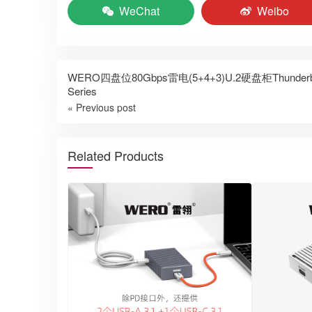
WeChat
Weibo
WERO四盘位80Gbps雷电(5+4+3)U.2硬盘柜Thunderbolt 
Series
« Previous post
Related Products