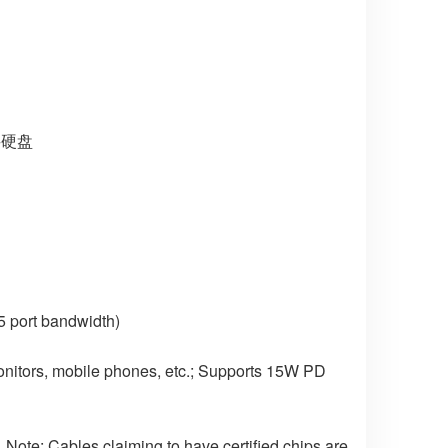
硬盘
5 port bandwidth)
onitors, mobile phones, etc.; Supports 15W PD
️ Note: Cables claiming to have certified chips are