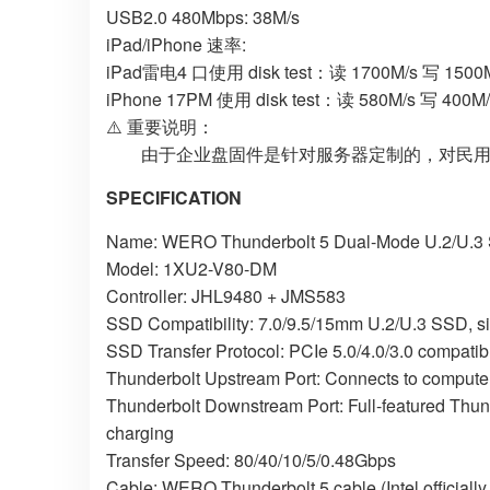
USB2.0 480Mbps: 38M/s
iPad/iPhone 速率:
iPad雷电4 口使用 disk test：读 1700M/s 写 1500
iPhone 17PM 使用 disk test：读 580M/s 写 400M/
⚠️ 重要说明：
由于企业盘固件是针对服务器定制的，对民用环
SPECIFICATION
Name: WERO Thunderbolt 5 Dual-Mode U.2/U.3
Model: 1XU2-V80-DM
Controller: JHL9480 + JMS583
SSD Compatibility: 7.0/9.5/15mm U.2/U.3 SSD, si
SSD Transfer Protocol: PCIe 5.0/4.0/3.0 compatibl
Thunderbolt Upstream Port: Connects to compute
Thunderbolt Downstream Port: Full-featured Thund
charging
Transfer Speed: 80/40/10/5/0.48Gbps
Cable: WERO Thunderbolt 5 cable (Intel officially c