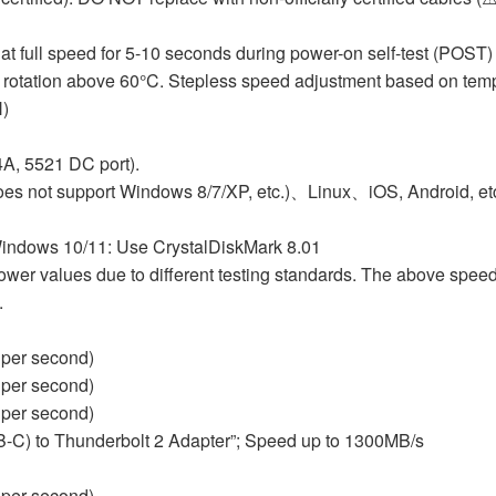
at full speed for 5-10 seconds during power-on self-test (POST)
ed rotation above 60°C. Stepless speed adjustment based on tem
H)
A, 5521 DC port).
s not support Windows 8/7/XP, etc.)、Linux、iOS, Android, et
ndows 10/11: Use CrystalDiskMark 8.01
wer values due to different testing standards. The above spe
.
 per second)
 per second)
 per second)
B-C) to Thunderbolt 2 Adapter”; Speed up to 1300MB/s
 per second)