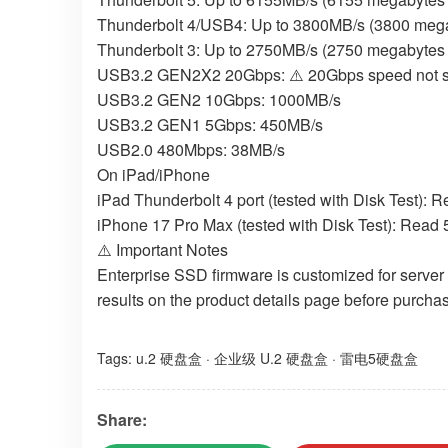
Thunderbolt 4/USB4: Up to 3800MB/s (3800 mega
Thunderbolt 3: Up to 2750MB/s (2750 megabytes
USB3.2 GEN2X2 20Gbps: ⚠️ 20Gbps speed not su
USB3.2 GEN2 10Gbps: 1000MB/s
USB3.2 GEN1 5Gbps: 450MB/s
USB2.0 480Mbps: 38MB/s
On iPad/iPhone
iPad Thunderbolt 4 port (tested with Disk Test):
iPhone 17 Pro Max (tested with Disk Test): Read
⚠️ Important Notes
Enterprise SSD firmware is customized for server 
results on the product details page before purchas
Tags:
u.2 硬盘盒
·
企业级 U.2 硬盘盒
·
雷电5硬盘盒
Share: