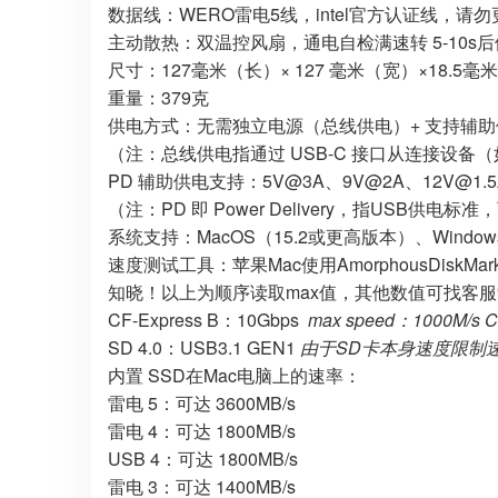
数据线：WERO雷电5线，intel官方认证线，
主动散热：双温控风扇，通电自检满速转 5-10s
尺寸：127毫米（长）× 127 毫米（宽）×18.5毫
重量：379克
供电方式：无需独立电源（总线供电）+ 支持辅助
（注：总线供电指通过 USB-C 接口从连接设
PD 辅助供电支持：5V@3A、9V@2A、12V@1.5A
（注：PD 即 Power Delivery，指USB
系统支持：MacOS（15.2或更高版本）、Windows 1
速度测试工具：苹果Mac使用AmorphousDiskMark测试
知晓！以上为顺序读取max值，其他数值可找客服
CF-Express B：10Gbps
max speed：1000M/s 
SD 4.0：USB3.1 GEN1
由于SD卡本身速度限制速度max
内置 SSD在Mac电脑上的速率：
雷电 5：可达 3600MB/s
雷电 4：可达 1800MB/s
USB 4：可达 1800MB/s
雷电 3：可达 1400MB/s