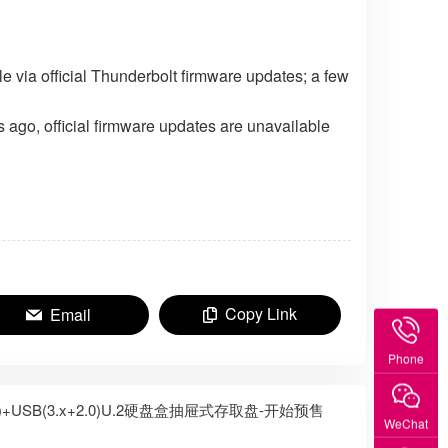
e via official Thunderbolt firmware updates; a few
ago, official firmware updates are unavailable
Copy Link
Email
Phone
3)+USB(3.x+2.0)U.2硬盘盒抽屉式存取盘-开始预售
WeChat