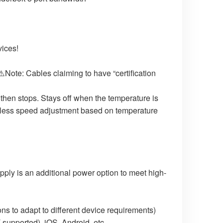
ices!
⚠️Note: Cables claiming to have “certification
then stops. Stays off when the temperature is
epless speed adjustment based on temperature
pply is an additional power option to meet high-
s to adapt to different device requirements)
supported), iOS, Android, etc.