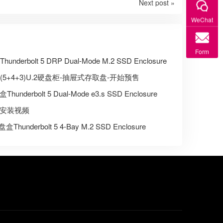
Next post »
WeChat
Form
erbolt 5 DRP Dual-Mode M.2 SSD Enclosure
(5+4+3)U.2硬盘柜-抽屉式存取盘-开始预售
derbolt 5 Dual-Mode e3.s SSD Enclosure
盘盒安装视频
underbolt 5 4-Bay M.2 SSD Enclosure