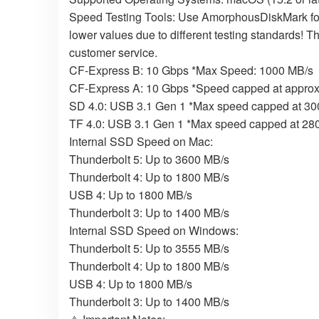
Speed Testing Tools: Use AmorphousDiskMark for
lower values due to different testing standards! 
customer service.
CF-Express B: 10 Gbps *Max Speed: 1000 MB/s
CF-Express A: 10 Gbps *Speed capped at approxim
SD 4.0: USB 3.1 Gen 1 *Max speed capped at 300 
TF 4.0: USB 3.1 Gen 1 *Max speed capped at 280 
Internal SSD Speed on Mac:
Thunderbolt 5: Up to 3600 MB/s
Thunderbolt 4: Up to 1800 MB/s
USB 4: Up to 1800 MB/s
Thunderbolt 3: Up to 1400 MB/s
Internal SSD Speed on Windows:
Thunderbolt 5: Up to 3555 MB/s
Thunderbolt 4: Up to 1800 MB/s
USB 4: Up to 1800 MB/s
Thunderbolt 3: Up to 1400 MB/s