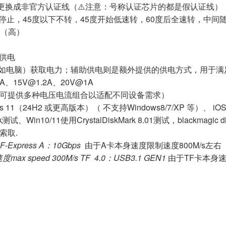
请勿更换成非官方认证线（⚠️注意：号称认证芯片的都是假认证线
后停止，45度以下不转，45度开始低速转，60度后全速转，中
米（高）
供电
备（如电脑）获取电力；辅助供电则是额外提供的供电方式，用于
、15V@1.2A、20V@1A
供电标准，可提供多种电压电流组合以适配不同设备需求）
1（24H2 或更高版本）（ 不支持Windows8/7/XP 等）、 iOS、
、Win10/11使用CrystalDiskMark 8.01测试，blackmag
索取.
CF-Express A：10Gbps
由于A卡本身速度限制速度800M/s左右
 speed 300M/s TF 4.0：USB3.1 GEN1
由于TF卡本身速度限