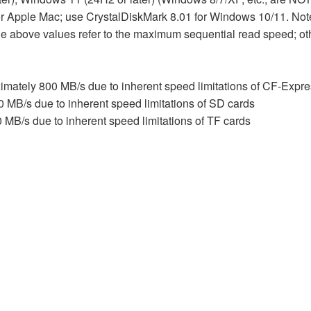
 Apple Mac; use CrystalDiskMark 8.01 for Windows 10/11. Note
The above values refer to the maximum sequential read speed; ot
ately 800 MB/s due to inherent speed limitations of CF-Expre
MB/s due to inherent speed limitations of SD cards
MB/s due to inherent speed limitations of TF cards