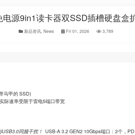
免电源9in1读卡器双SSD插槽硬盘
新品资讯
,
News
Fri 01, 2026
3,789
买带马甲的 SSD)
4.0的盘实际速率受限于雷电5端口带宽
与USB3.0同频干扰！
USB-A 3.2 GEN2 10Gbps端口：2个，PD 