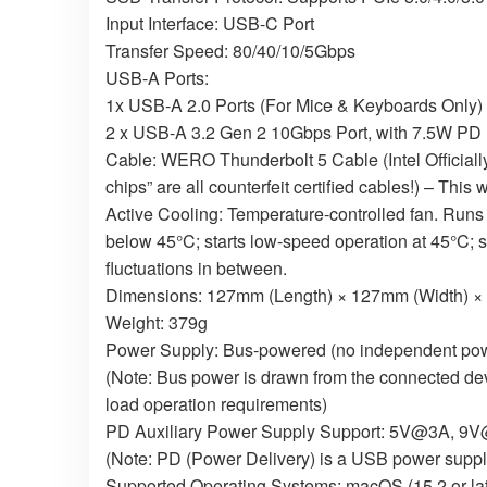
Input Interface: USB-C Port
Transfer Speed: 80/40/10/5Gbps
USB-A Ports:
1x USB-A 2.0 Ports (For Mice & Keyboards Only) 
2 x USB-A 3.2 Gen 2 10Gbps Port, with 7.5W PD 
Cable: WERO Thunderbolt 5 Cable (Intel Officially 
chips” are all counterfeit certified cables!) – This wil
Active Cooling: Temperature-controlled fan. Runs 
below 45°C; starts low-speed operation at 45°C;
fluctuations in between.
Dimensions: 127mm (Length) × 127mm (Width) ×
Weight: 379g
Power Supply: Bus-powered (no independent powe
(Note: Bus power is drawn from the connected devi
load operation requirements)
PD Auxiliary Power Supply Support: 5V@3A, 
(Note: PD (Power Delivery) is a USB power supply 
Supported Operating Systems: macOS (15.2 or late