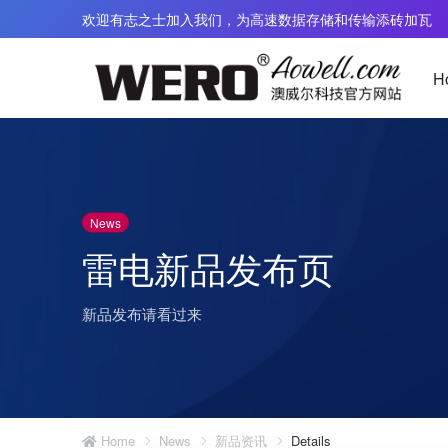
欢迎有志之士加入我们，为高速数据存储和传输添砖加瓦
H
雷电 3 扩展坞
雷电3数据线
News
雷电 4 扩展坞
雷电4数据线
雷电新品发布页
雷电 5 扩展坞
雷电5数据线
雷电 3 转Pcie
雷电光纤AOC
新品发布请看过来
雷电 5 转PCIe
雷电5 TPE 
雷电 5 显卡坞 eGPU
雷电 5 编织 
免电源扩展坞
雷电 5 编织 
雷电 5 TPE
Home
News
新品资讯
Details