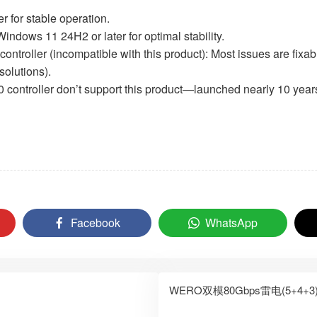
 for stable operation.
ndows 11 24H2 or later for optimal stability.
roller (incompatible with this product): Most issues are fixabl
solutions).
ntroller don’t support this product—launched nearly 10 years 
Facebook
WhatsApp
WERO双模80Gbps雷电(5+4+