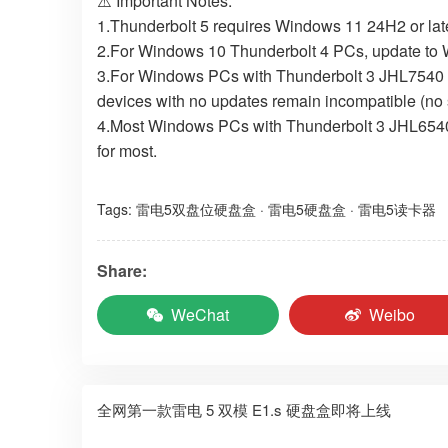
⚠️ Important Notes:
1.Thunderbolt 5 requires Windows 11 24H2 or later
2.For Windows 10 Thunderbolt 4 PCs, update to Wi
3.For Windows PCs with Thunderbolt 3 JHL7540 cont
devices with no updates remain incompatible (no 
4.Most Windows PCs with Thunderbolt 3 JHL6540 co
for most.
Tags:
雷电5双盘位硬盘盒
·
雷电5硬盘盒
·
雷电5读卡器
Share:
WeChat
Weibo
全网第一款雷电 5 双模 E1.s 硬盘盒即将上线