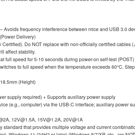
– Avoids frequency interference between mice and USB 3.0 dev
(Power Delivery)
Certified). Do NOT replace with non-officially certified cables (
l affect stability.
at full speed for 5-10 seconds during power-on self-test (POST) 
 switches to full speed when the temperature exceeds 60°C. St
 18.5mm (Height)
r supply required) + Supports auxiliary power supply
ce (e.g., computer) via the USB-C interface; auxiliary power su
9V@2A, 12V@1.5A, 15V@1.2A, 20V@1A
standard that provides multiple voltage and current combination
r), Windows 11 (24H2 or later) (Windows 8/7/XP, etc., are NOT 