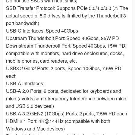
Do not use SSDs with heat sinks)
SSD Transfer Protocol: Supports PCIe 5.0/4.0/3.0 (⚠️ The
actual speed of 5.0 drives is limited by the Thunderbolt 3
port bandwidth)
USB-C Interfaces: Speed 40Gbps
Upstream Thunderbolt Port: Speed 40Gbps, 85W PD
Downstream Thunderbolt Port: Speed 40Gbps, 15W PD;
compatible with monitors, hard drive enclosures, docks,
mobile phones, card readers, etc.
USB3.2 Gen2 Ports: 2 ports, Speed 10Gbps, 7.5W PD
each
USB-A Interfaces:
USB-A 2.0 Ports: 2 ports, dedicated for keyboards and
mice (avoids same-frequency interference between mice
and USB 3.0 devices!)
USB-A 3.2 GEN2 (10Gbps) Ports: 2 ports, 7.5W PD each
HDMI 2.1 Port: 4K@144Hz (compatible with both
Windows and Mac devices)