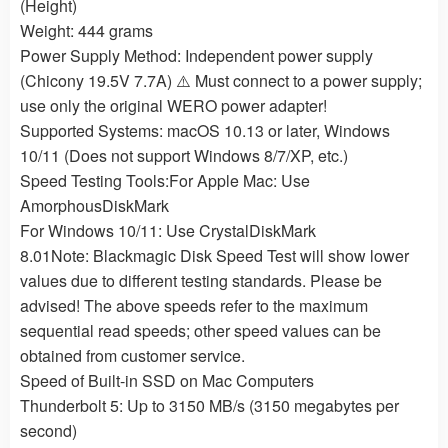
(Height)
Weight: 444 grams
Power Supply Method: Independent power supply
(Chicony 19.5V 7.7A) ⚠️ Must connect to a power supply;
use only the original WERO power adapter!
Supported Systems: macOS 10.13 or later, Windows
10/11 (Does not support Windows 8/7/XP, etc.)
Speed Testing Tools:For Apple Mac: Use
AmorphousDiskMark
For Windows 10/11: Use CrystalDiskMark
8.01Note: Blackmagic Disk Speed Test will show lower
values due to different testing standards. Please be
advised! The above speeds refer to the maximum
sequential read speeds; other speed values can be
obtained from customer service.
Speed of Built-in SSD on Mac Computers
Thunderbolt 5: Up to 3150 MB/s (3150 megabytes per
second)