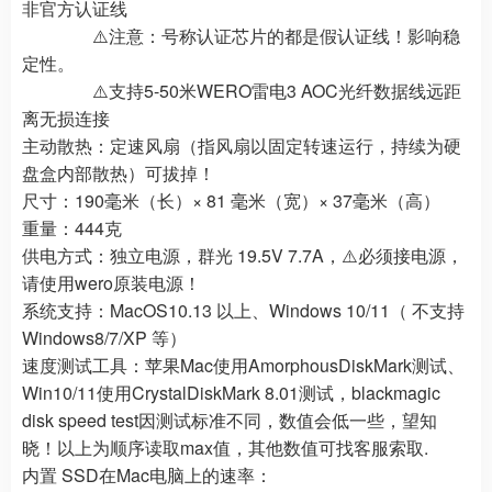
非官方认证线
⚠️注意：号称认证芯片的都是假认证线！影响稳
定性。
⚠️支持5-50米WERO雷电3 AOC光纤数据线远距
离无损连接
主动散热：定速风扇（指风扇以固定转速运行，持续为硬
盘盒内部散热）可拔掉！
尺寸：190毫米（长）× 81 毫米（宽）× 37毫米（高）
重量：444克
供电方式：独立电源，群光 19.5V 7.7A，⚠️必须接电源，
请使用wero原装电源！
系统支持：MacOS10.13 以上、Windows 10/11（ 不支持
Windows8/7/XP 等）
速度测试工具：苹果Mac使用AmorphousDiskMark测试、
Win10/11使用CrystalDiskMark 8.01测试，blackmagic
disk speed test因测试标准不同，数值会低一些，望知
晓！以上为顺序读取max值，其他数值可找客服索取.
内置 SSD在Mac电脑上的速率：