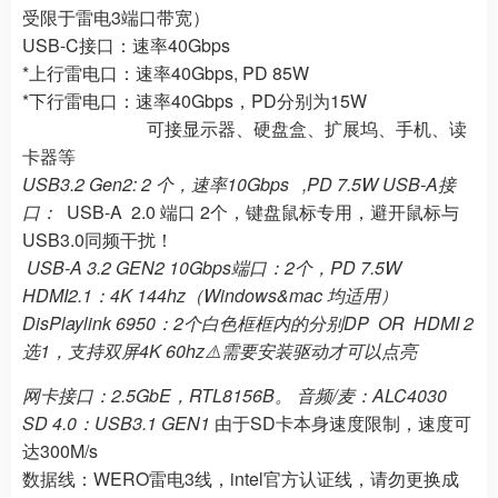
受限于雷电3端口带宽）
USB-C接口：速率40Gbps
*上行雷电口：速率40Gbps, PD 85W
*下行雷电口：速率40Gbps，PD分别为15W
可接显示器、硬盘盒、扩展坞、手机、读
卡器等
USB3.2 Gen2: 2 个，速率10Gbps ,PD 7.5W USB-A接
口：
USB-A 2.0 端口 2个，键盘鼠标专用，避开鼠标与
USB3.0同频干扰！
USB-A 3.2 GEN2 10Gbps端口：2个，PD 7.5W
HDMI2.1：4K 144hz（Windows&mac 均适用）
DisPlaylink 6950：2个白色框框内的分别DP OR HDMI 2
选1，支持双屏4K 60hz⚠️需要安装驱动才可以点亮
网卡接口：2.5GbE，RTL8156B。 音频/麦：ALC4030
SD 4.0：USB3.1 GEN1
由于SD卡本身速度限制，速度可
达300M/s
数据线：WERO雷电3线，intel官方认证线，请勿更换成