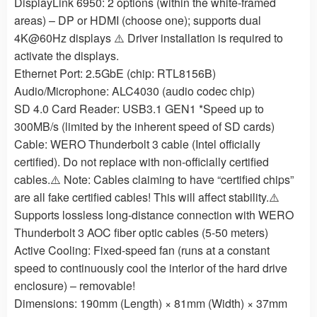
DisplayLink 6950: 2 options (within the white-framed
areas) – DP or HDMI (choose one); supports dual
4K@60Hz displays ⚠️ Driver installation is required to
activate the displays.
Ethernet Port: 2.5GbE (chip: RTL8156B)
Audio/Microphone: ALC4030 (audio codec chip)
SD 4.0 Card Reader: USB3.1 GEN1 *Speed up to
300MB/s (limited by the inherent speed of SD cards)
Cable: WERO Thunderbolt 3 cable (Intel officially
certified). Do not replace with non-officially certified
cables.⚠️ Note: Cables claiming to have “certified chips”
are all fake certified cables! This will affect stability.⚠️
Supports lossless long-distance connection with WERO
Thunderbolt 3 AOC fiber optic cables (5-50 meters)
Active Cooling: Fixed-speed fan (runs at a constant
speed to continuously cool the interior of the hard drive
enclosure) – removable!
Dimensions: 190mm (Length) × 81mm (Width) × 37mm