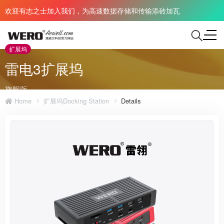
欢迎有志之士加入我们，为高速数据存储和传输添砖加瓦
扩展坞
雷电3扩展坞
旗舰版
Home
扩展坞Docking Station
Details