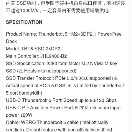
内置 SSD功能，但受限于端手机自身端口速度，实测速度
不超过1000M/s，一定容量内不需要使用辅助供电！
SPECIFICATION
Product Name: Thunderbolt 5 1M2+3DP2.1 Power-Free
Dock
Model: TBT5-SSD-3xDP2.1
Main Controller: JHL9480-B2
SSD Specification: 2280 form factor M.2 NVMe M-key
SSD (⚠️ Heatsinks not supported)
SSD Transfer Protocol: PCIe 5.0/4.0/3.0 supported (⚠️
Actual speed of PCIe 5.0 SSDs is limited by Thunderbolt
5 port bandwidth)
USB-C Thunderbolt 5 Port: Speed up to 80/120 Gbps
USB-C PD Auxiliary Power Port: 5-20V, minimum input
power ≥20W
Cable: WERO Thunderbolt 5 cable (Intel officially
certified). Do not replace with non-officially certified