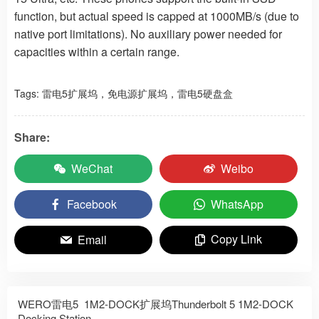
function, but actual speed is capped at 1000MB/s (due to
native port limitations). No auxiliary power needed for
capacities within a certain range.
Tags:
雷电5扩展坞，免电源扩展坞，雷电5硬盘盒
Share:
WeChat
Weibo
Facebook
WhatsApp
Copy Link
Email
WERO雷电5 1M2-DOCK扩展坞Thunderbolt 5 1M2-DOCK
Docking Station