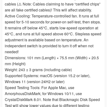
cables (⚠️ Note: Cables claiming to have “certified chips”
are all fake certified cables)! This will affect stability.
Active Cooling: Temperature-controlled fan. It runs at full
speed for 5-10 seconds for power-on self-test, then stops.
It remains off below 45℃, starts low-speed operation at
45℃, and runs at full speed above 60℃. Stepless speed
adjustment is available based on temperature. An
independent switch is provided to turn it off when not
needed!
Dimensions: 101 mm (Length) × 75.5 mm (Width) × 20.5
mm (Height)
Weight: 243 ± 3 grams (including cable)
Supported Systems: macOS (version 15.2 or later),
Windows 11 (version 24H2 or later)
Speed Testing Tools: For Apple Mac, use
AmorphousDiskMark; for Windows 10/11, use
CrystalDiskMark 8.01. Note that Blackmagic Disk Speed
Test will show lower values due to different testing