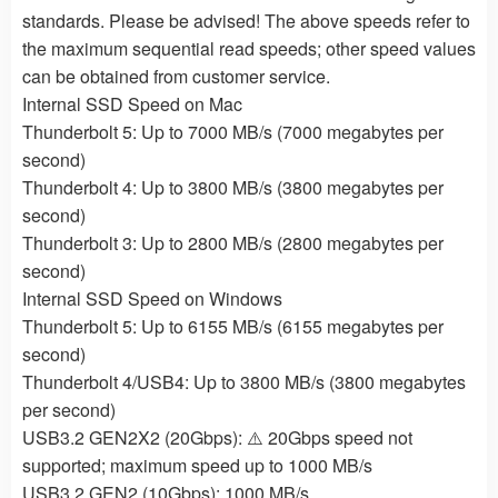
standards. Please be advised! The above speeds refer to
the maximum sequential read speeds; other speed values
can be obtained from customer service.
Internal SSD Speed on Mac
Thunderbolt 5: Up to 7000 MB/s (7000 megabytes per
second)
Thunderbolt 4: Up to 3800 MB/s (3800 megabytes per
second)
Thunderbolt 3: Up to 2800 MB/s (2800 megabytes per
second)
Internal SSD Speed on Windows
Thunderbolt 5: Up to 6155 MB/s (6155 megabytes per
second)
Thunderbolt 4/USB4: Up to 3800 MB/s (3800 megabytes
per second)
USB3.2 GEN2X2 (20Gbps): ⚠️ 20Gbps speed not
supported; maximum speed up to 1000 MB/s
USB3.2 GEN2 (10Gbps): 1000 MB/s