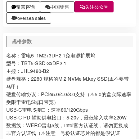
留言咨询
中国销售
关注公众号
oversea sales
规格参数
名称：雷电5 1M2+3DP2.1免电源扩展坞
型号：TBT5-SSD-3xDP2.1
主控：JHL9480-B2
硬盘规格：2280 规格的M.2 NVMe M.key SSD(⚠️不要带
马甲）
硬盘传输协议：PCIe5.0/4.0/3.0支持（⚠️5.0的盘实际速率
受限于雷电5端口带宽）
USB-C雷电 5接口：速率80/120Gbps
USB-C PD 辅助供电接口：5-20v，最低输入功率≥20W
数据线：WERO雷电5线，intel官方认证线，请勿更换成
非官方认证线（⚠️注意：号称认证芯片的都是假认证