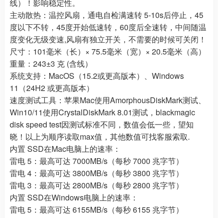
线）！影响稳定性。
主动散热：温控风扇，通电自检满速转 5-10s后停止，45
度以下不转，45度开始低速转，60度后全速转，中间随温
度变化无级变速,风扇有独立开关，不需要的时候可关闭！
尺寸：101毫米（长）× 75.5毫米（宽）× 20.5毫米（高）
重量：243±3 克 (含线）
系统支持：MacOS（15.2或更高版本）、Windows
11（24H2 或更高版本）
速度测试工具：苹果Mac使用AmorphousDiskMark测试、
Win10/11使用CrystalDiskMark 8.01测试，blackmagic
disk speed test因测试标准不同，数值会低一些，望知
晓！以上为顺序读取max值，其他数值可找客服索取.
内置 SSD在Mac电脑上的速率：
雷电 5：最高可达 7000MB/s（每秒 7000 兆字节）
雷电 4：最高可达 3800MB/s（每秒 3800 兆字节）
雷电 3：最高可达 2800MB/s（每秒 2800 兆字节）
内置 SSD在Windows电脑上的速率：
雷电 5：最高可达 6155MB/s（每秒 6155 兆字节）