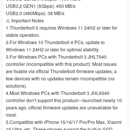
USB3.2 GEN1 (5Gbps): 450 MB/s
USB2.0 (480Mbps): 38 MB/s
⚠️ Important Notes
1.Thunderbolt 5 requires Windows 11 24H2 or later for
stable operation.
2.For Windows 10 Thunderbolt 4 PCs, update to
Windows 11 24H2 or later for optimal stability.
3.For Windows PCs with Thunderbolt 3 JHL7540
controller (incompatible with this product): Most issues
are fixable via official Thunderbolt firmware updates; a
few devices with no updates remain incompatible (no
solutions).
4.Most Windows PCs with Thunderbolt 3 JHL6540
controller don’t support this product—launched nearly 10
years ago, official firmware updates are unavailable for
most.
5.Compatible with iPhone 15/16/17 Pro/Pro Max, Xiaomi
15 Ultra, etc. These phones support the built-in SSD