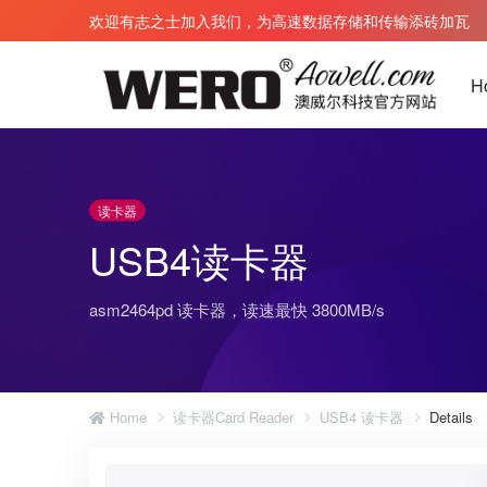
欢迎有志之士加入我们，为高速数据存储和传输添砖加瓦
H
读卡器
雷电 3 扩展坞
雷电3数据线
USB4读卡器
雷电 4 扩展坞
雷电4数据线
雷电 5 扩展坞
雷电5数据线
asm2464pd 读卡器，读速最快 3800MB/s
雷电 3 转Pcie
雷电光纤AOC
雷电 5 转PCIe
雷电5 TPE 
雷电 5 显卡坞 eGPU
雷电 5 编织 
Home
读卡器Card Reader
USB4 读卡器
Details
免电源扩展坞
雷电 5 编织 
雷电 5 TPE