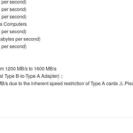
 per second)
 per second)
 per second)
ws Computers
 per second)
abytes per second)
 per second)
om 1200 MB/s to 1600 MB/s
al Type B-to-Type A Adapter)：
B/s due to the inherent speed restriction of Type A cards ⚠️ Pl