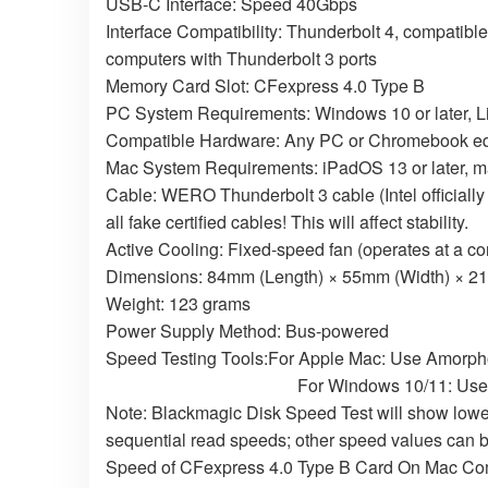
USB-C Interface: Speed 40Gbps
Interface Compatibility: Thunderbolt 4, compati
computers with Thunderbolt 3 ports
Memory Card Slot: CFexpress 4.0 Type B
PC System Requirements: Windows 10 or later, 
Compatible Hardware: Any PC or Chromebook equ
Mac System Requirements: iPadOS 13 or later, m
Cable: WERO Thunderbolt 3 cable (Intel officially c
all fake certified cables! This will affect stability.
Active Cooling: Fixed-speed fan (operates at a con
Dimensions: 84mm (Length) × 55mm (Width) × 2
Weight: 123 grams
Power Supply Method: Bus-powered
Speed Testing Tools:For Apple Mac: Use Amorp
For Windows 10/11: Use Crysta
Note: Blackmagic Disk Speed Test will show lower
sequential read speeds; other speed values can b
Speed of CFexpress 4.0 Type B Card On Mac Co