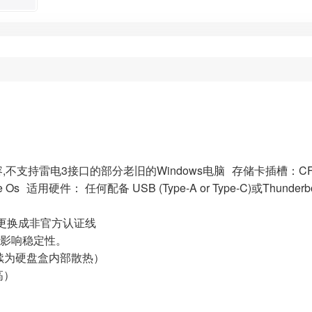
下兼容,不支持雷电3接口的部分老旧的Windows电脑 存储卡插槽：CFexp
Os 适用硬件： 任何配备 USB (Type-A or Type-C)或Thunder
勿更换成非官方认证线
影响稳定性。
续为硬盘盒内部散热）
高）