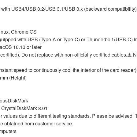
ble with USB4/USB 3.2/USB 3.1/USB 3.x (backward compatibility
Linux, Chrome OS
ipped with USB (Type-A or Type-C) or Thunderbolt (USB-C) in
acOS 10.13 or later
ertified). Do not replace with non-officially certified cables.⚠️ 
stant speed to continuously cool the interior of the card reader
1mm (Height)
housDiskMark
lDiskMark 8.01
 values due to different testing standards. Please be advised
e obtained from customer service.
mputers