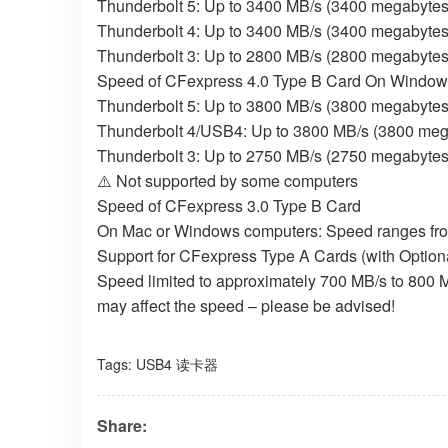
Thunderbolt 5: Up to 3400 MB/s (3400 megabytes
Thunderbolt 4: Up to 3400 MB/s (3400 megabytes
Thunderbolt 3: Up to 2800 MB/s (2800 megabytes
Speed of CFexpress 4.0 Type B Card On Windo
Thunderbolt 5: Up to 3800 MB/s (3800 megabytes
Thunderbolt 4/USB4: Up to 3800 MB/s (3800 meg
Thunderbolt 3: Up to 2750 MB/s (2750 megabytes
⚠️ Not supported by some computers
Speed of CFexpress 3.0 Type B Card
On Mac or Windows computers: Speed ranges fr
Support for CFexpress Type A Cards (with Option
Speed limited to approximately 700 MB/s to 800 M
may affect the speed – please be advised!
Tags:
USB4 读卡器
Share: