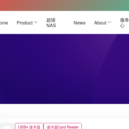
超级
服
ome
Product
News
About
NAS
心
雷电3硬盘盒
雷电 3 
USB4硬盘盒
雷电 5 
雷电5硬盘盒
M.2硬盘盒
被动式数据线
Oculink硬盘盒
被动式数据线-黑色
U.2硬盘盒
被动式数据线-白色
E1.S 硬盘盒
 主动式数据线
E3.S 硬盘盒
USB4 读卡器
读卡器Card Reader