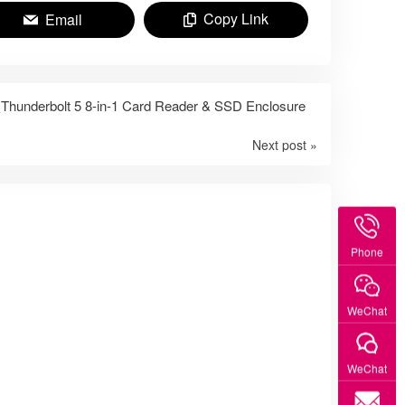
Copy Link
Email
rbolt 5 8-in-1 Card Reader & SSD Enclosure
Next post »
Phone
WeChat
WeChat