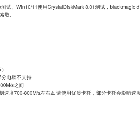
、Win10/11使用CrystalDiskMark 8.01测试，blackmag
索取.
节）
⚠️部分电脑不支持
600M/s之间
度700-800M/s左右⚠️ 请使用优质卡托，部分卡托会影响速