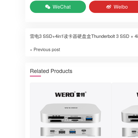
WeChat
Weibo
雷电3 SSD+4in1读卡器硬盘盒Thunderbolt 3 SSD + 4in1
« Previous post
Related Products