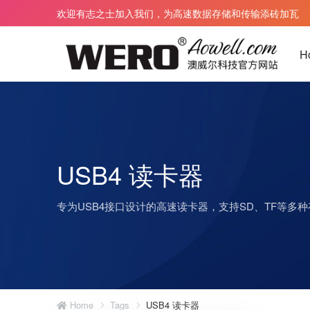
欢迎有志之士加入我们，为高速数据存储和传输添砖加瓦
H
雷电 3 扩展坞
雷电3数据线
雷电 4 扩展坞
雷电4数据线
USB4 读卡器
雷电 5 扩展坞
雷电5数据线
专为USB4接口设计的高速读卡器，支持SD、TF等多
雷电 3 转Pcie
雷电光纤AOC
雷电 5 转PCIe
雷电5 TPE 
雷电 5 显卡坞 eGPU
雷电 5 编织 
免电源扩展坞
雷电 5 编织 
雷电 5 TPE
Home
Tags
USB4 读卡器