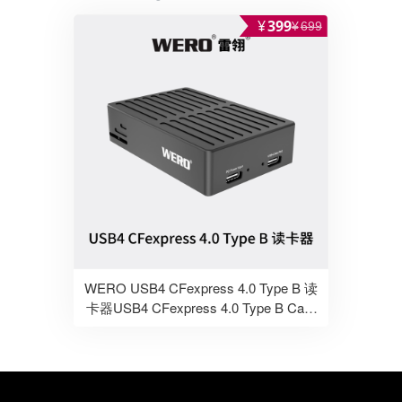
雷电5-1.2米
¥
399
¥
699
WERO USB4 CFexpress 4.0 Type B 读
卡器USB4 CFexpress 4.0 Type B Card
Reader