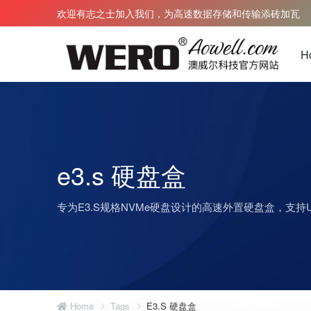
欢迎有志之士加入我们，为高速数据存储和传输添砖加瓦
H
雷电 3 扩展坞
雷电3数据线
雷电 4 扩展坞
雷电4数据线
e3.s 硬盘盒
雷电 5 扩展坞
雷电5数据线
专为E3.S规格NVMe硬盘设计的高速外置硬盘盒，支持U
雷电 3 转Pcie
雷电光纤AOC
雷电 5 转PCIe
雷电5 TPE 
雷电 5 显卡坞 eGPU
雷电 5 编织 
免电源扩展坞
雷电 5 编织 
雷电 5 TPE
Home
Tags
E3.s 硬盘盒