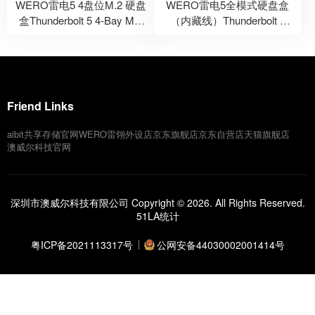
WERO雷电5 4盘位M.2 硬盘
WERO雷电5全模式硬盘盒
盒Thunderbolt 5 4-Bay M.2
（内藏线）Thunderbolt 5
SSD Enclosure
Full-Mode SSD Enclosure
(Built-in Cable)
Friend Links
aibit共享存储官网
WERO雷翎外设店
京东旗舰店
京东自营店
天猫旗舰店
澳威尔科技官网
深圳市澳威尔科技有限公司 Copyright © 2026. All Rights Reserved.
51LA统计
粤ICP备2021113317号
公网安备44030002001414号